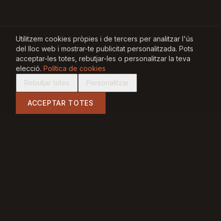
Utilitzem cookies pròpies i de tercers per analitzar l'ús
del lloc web i mostrar-te publicitat personalitzada. Pots
acceptar-les totes, rebutjar-les o personalitzar la teva
elecció.
Política de cookies
Rebutjar totes
Personalitzar
ACCEPTAR TOTES
QUI SOM
TREBALLA AMB NOSALTRES
Carrer Major, 55
,
43840
Salou