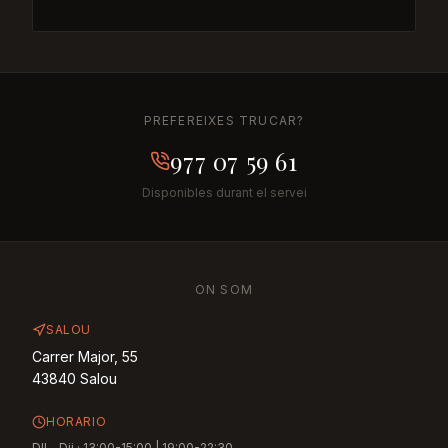
PREFEREIXES TRUCAR?
977 07 59 61
Disponibles durant el servei
ON SOM
SALOU
Carrer Major, 55
43840
Salou
HORARIO
Dll - Dij
·
13:00-15:00 | 19:00-22:30