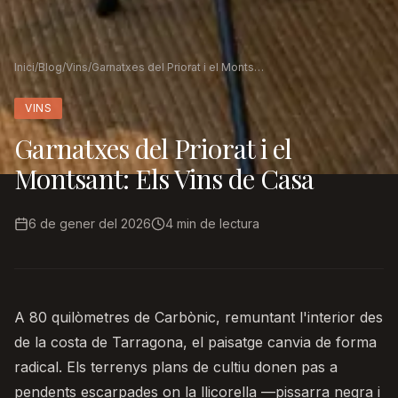
Inici
/
Blog
/
Vins
/
Garnatxes del Priorat i el Montsant: Els Vins de Casa
VINS
Garnatxes del Priorat i el
Montsant: Els Vins de Casa
6 de gener del 2026
4
min de lectura
A 80 quilòmetres de Carbònic, remuntant l'interior des
de la costa de Tarragona, el paisatge canvia de forma
radical. Els terrenys plans de cultiu donen pas a
pendents escarpades on la llicorella —pissarra negra i