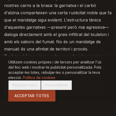
nostres carns a la brasa: la garnatxa i el carbó
d'alzina comparteixen una certa rusticitat noble que fa
que el maridatge sigui evident. L'estructura tànica
d'aquestes garnatxes —present però mai agressiva—
dialoga directament amb el greix infiltrat del txuleton i
amb els sabors del fumat. No és un maridatge de
manual: és una afinitat de territori i procés.
Però també apareixen cada cop més a les nostres
Utilitzem cookies pròpies i de tercers per analitzar l'ús
taules al costat dels peixos més consistents —un
del lloc web i mostrar-te publicitat personalitzada. Pots
rèmol, un llobarro sencer a la brasa— on la seva
acceptar-les totes, rebutjar-les o personalitzar la teva
acidesa i salinitat mineral completen el plat d'una
elecció.
Política de cookies
forma inesperada i molt satisfactòria. El Priorat i el
Rebutjar totes
Personalitzar
Montsant segueixen sorprenent fins i tot els qui els
ACCEPTAR TOTES
coneixen bé.
Pots explorar la nostra selecció a la
carta de vins
.