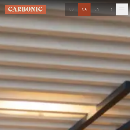
Anar al contingut principal
ES
CA
EN
FR