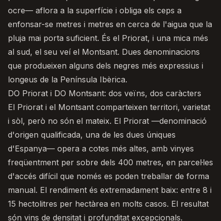
ocre— aflora a la superfície i obliga els ceps a
enfonsar-se metres i metres en cerca de l'aigua que la
pluja mai porta suficient. És el Priorat, i una mica més
al sud, el seu veí el Montsant. Dues denominacions
que produeixen alguns dels negres més expressius i
longeus de la Península Ibèrica.
DO Priorat i DO Montsant: dos veïns, dos caràcters
El Priorat i el Montsant comparteixen territori, varietat
i sòl, però no són el mateix.
El Priorat
—denominació
d'origen qualificada, una de les dues úniques
d'Espanya— opera a cotes més altes, amb vinyes
freqüentment per sobre dels 400 metres, en parcel·les
d'accés difícil que només es poden treballar de forma
manual. El rendiment és extremadament baix: entre 8 i
15 hectolitres per hectàrea en molts casos. El resultat
són vins de densitat i profunditat excepcionals.