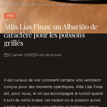
Accueil
/
Blog
/
Vins
/
Attis Lías Finas: un Albariño de caractère pour les poissons grillés
VINS
Attis Lías Finas: un Albariño de
caractère pour les poissons
grillés
27 janvier 2026
4
min de lecture
Il est curieux de voir comment certains vins semblent
conçus pour des moments spécifiques. Attis Lías Finas
est, pour nous, le vin qui accompagne le turbot quand
il sort de notre braise: cet instant où le poisson arrive
à table avec la peau croustillante et l'intérieur juteux,