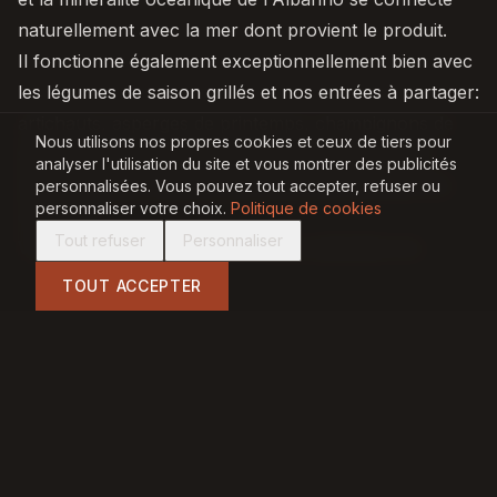
naturellement avec la mer dont provient le produit.
Il fonctionne également exceptionnellement bien avec
les légumes de saison grillés et nos entrées à partager:
artichauts, asperges de printemps, champignons de
Nous utilisons nos propres cookies et ceux de tiers pour
saison. Un Albariño qui démontre que les grands
analyser l'utilisation du site et vous montrer des publicités
blancs galiciens peuvent être bien plus que des vins
personnalisées. Vous pouvez tout accepter, refuser ou
personnaliser votre choix.
Politique de cookies
d'apéritif.
Tout refuser
Personnaliser
Vous pouvez le trouver sur notre
carte des vins
.
TOUT ACCEPTER
PAR
JP
Jordi Perera
Co-fondateur · Carbònic Restaurant, Salou
Jordi Perera est co-fondateur du Carbònic
Restaurant. Fort d'une longue carrière dans la