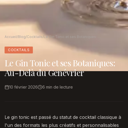
Accueil
/
Blog
/
Cocktails
/
Le Gin Tonic et ses Botaniques: Au-Delà du Genévrier
COCKTAILS
Le Gin Tonic et ses Botaniques:
Au-Delà du Genévrier
10 février 2026
6
min de lecture
Le gin tonic est passé du statut de cocktail classique à
l'un des formats les plus créatifs et personnalisables