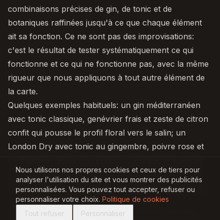
combinaisons précises de gin, de tonic et de
botaniques raffinées jusqu'à ce que chaque élément
ait sa fonction. Ce ne sont pas des improvisations:
c'est le résultat de tester systématiquement ce qui
fonctionne et ce qui ne fonctionne pas, avec la même
rigueur que nous appliquons à tout autre élément de
la carte.
Quelques exemples habituels: un gin méditerranéen
avec tonic classique, genévrier frais et zeste de citron
confit qui pousse le profil floral vers le salin; un
London Dry avec tonic au gingembre, poivre rose et
cardamome grillée qui renforce l'architecture épicée
Nous utilisons nos propres cookies et ceux de tiers pour
du distillat; ou un gin herbal accompagné d'un tonic
analyser l'utilisation du site et vous montrer des publicités
méditerranéen et d'un brin de basilic frais qui apporte
personnalisées. Vous pouvez tout accepter, refuser ou
personnaliser votre choix.
Politique de cookies
une note végétale nette.
Tout refuser
Personnaliser
Le Lounge a ses propres horaires et peut être visité