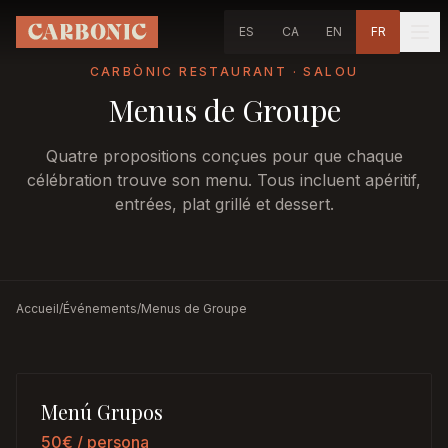
Aller au contenu principal
ES
CA
EN
FR
CARBÒNIC RESTAURANT · SALOU
Menus de Groupe
Quatre propositions conçues pour que chaque
célébration trouve son menu. Tous incluent apéritif,
entrées, plat grillé et dessert.
Accueil
/
Événements
/
Menus de Groupe
Menú Grupos
50€
/ persona